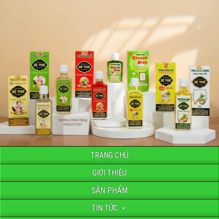
TRANG CHỦ
GIỚI THIỆU
SẢN PHẨM
TIN TỨC