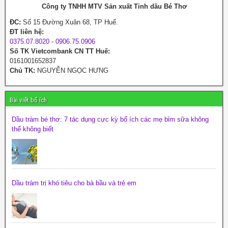
Công ty TNHH MTV Sản xuất Tinh dầu Bé Thơ
ĐC:
Số 15 Đường Xuân 68, TP Huế.
ĐT liên hệ:
0375.07.8020
-
0906.75.0906
Số TK Vietcombank CN TT Huế:
0161001652837
Chủ TK:
NGUYỄN NGỌC HƯNG
Bài viết bổ ích
Dầu tràm bé thơ: 7 tác dụng cực kỳ bổ ích các mẹ bỉm sữa không
thể không biết
Dầu tràm trị khó tiêu cho bà bầu và trẻ em