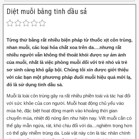
Diệt muỗi bằng tinh dầu sả
Từng thử bằng rất nhiều biện pháp từ thuốc xịt côn trùng,
nhan muỗi, các loại hóa chất xoa trên da….nhưng rất
nhiều người vẫn không thể thoát khỏi được sự ám ảnh
của muỗi, nhất là việc phòng muỗi đối với trẻ nhỏ và trẻ
sơ sinh càng khó gấp bội. Chúng tôi xin được giới thiệu
với các bạn một phương pháp đuổi muỗi hiệu quả mới lạ,
đó là sử dụng tinh dầu sả.
Muỗi là loài côn trùng gây ra rất nhiều phiền toái và tác hại đối
với sức khỏe của con người. Muỗi hoạt động chủ yếu vào
mùa hè, đặc biệt hoạt động mạnh vào khoảng thời gian
chuyển mùa, nhiệt độ nóng ẩm như hiện nay. Vết muỗi cắn có
thể gây mẫn ngứa, rát, khó chịu đối với da…nghiêm trọng hơn
có thể gây nhiễm trùng da. Loài vật này còn là tác nhân chính