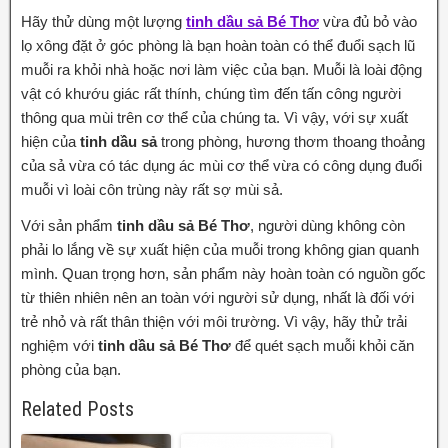
Hãy thử dùng một lượng
tinh dầu sả Bé Thơ
vừa đủ bỏ vào
lọ xông đặt ở góc phòng là bạn hoàn toàn có thể đuổi sạch lũ
muỗi ra khỏi nhà hoặc nơi làm việc của bạn. Muỗi là loài động
vật có khướu giác rất thính, chúng tìm đến tấn công người
thông qua mùi trên cơ thể của chúng ta. Vì vậy, với sự xuất
hiện của
tinh dầu sả
trong phòng, hương thơm thoang thoảng
của sả vừa có tác dụng ác mùi cơ thể vừa có công dụng đuổi
muỗi vì loài côn trùng này rất sợ mùi sả.
Với sản phẩm
tinh dầu sả Bé Thơ
, người dùng không còn
phải lo lắng về sự xuất hiện của muỗi trong không gian quanh
mình. Quan trọng hơn, sản phẩm này hoàn toàn có nguồn gốc
từ thiên nhiên nên an toàn với người sử dụng, nhất là đối với
trẻ nhỏ và rất thân thiện với môi trường. Vì vậy, hãy thử trải
nghiệm với
tinh dầu sả Bé Thơ
để quét sạch muỗi khỏi căn
phòng của bạn.
Related Posts