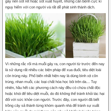
gây nên sốt rét hoặc sốt xuất huyết, những căn bệnh cực kì
nguy hiểm với con người và rất dễ phát sinh thành dịch.
Vì những rắc rối mà muỗi gây ra, con người từ trước đến nay
là sử dụng rất nhiều các biện pháp để xua đuổi, tiêu diệt loài
côn trùng này. Phổ biến nhất hiện nay là dùng bình xịt côn
trùng, nhan muỗi, các loại chất hóa học bôi trên da… Tuy
nhiên, hầu hết các phương cách này đều có chứa chất độc
hoặc khói để tiêu diệt muỗi, do đó không thể tránh khỏi tác hại
đối với sức khỏe con người. Trước đây, con người đã biết
trồng cây sả thành từng khóm quanh nhà để tránh sự xuất