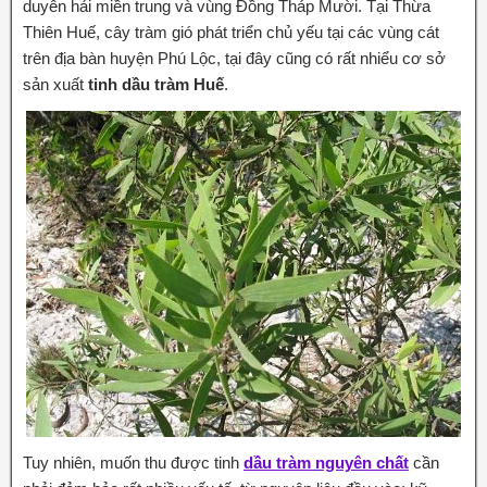
duyên hải miền trung và vùng Đồng Tháp Mười. Tại Thừa
Thiên Huế, cây tràm gió phát triển chủ yếu tại các vùng cát
trên địa bàn huyện Phú Lộc, tại đây cũng có rất nhiểu cơ sở
sản xuất
tinh dầu tràm Huế
.
Tuy nhiên, muốn thu được tinh
dầu tràm nguyên chất
cần