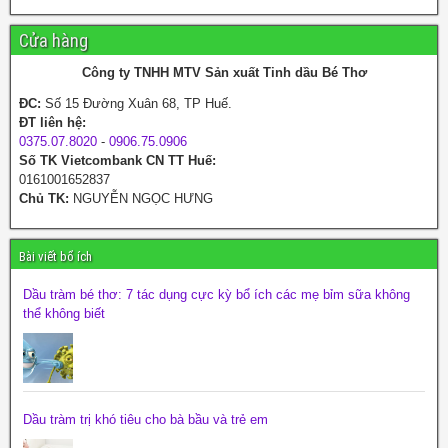
Cửa hàng
Công ty TNHH MTV Sản xuất Tinh dầu Bé Thơ
ĐC:
Số 15 Đường Xuân 68, TP Huế.
ĐT liên hệ:
0375.07.8020
-
0906.75.0906
Số TK Vietcombank CN TT Huế:
0161001652837
Chủ TK:
NGUYỄN NGỌC HƯNG
Bài viết bổ ích
Dầu tràm bé thơ: 7 tác dụng cực kỳ bổ ích các mẹ bỉm sữa không
thể không biết
Dầu tràm trị khó tiêu cho bà bầu và trẻ em