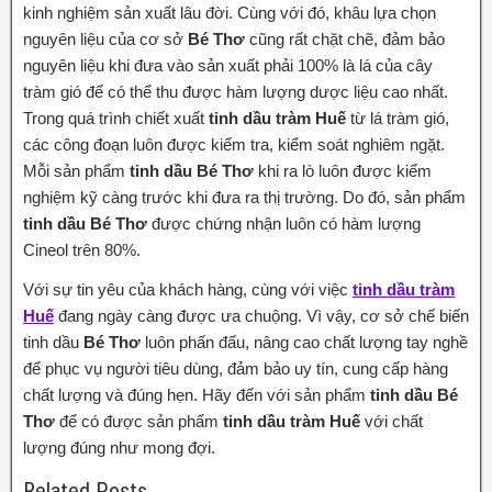
kinh nghiệm sản xuất lâu đời. Cùng với đó, khâu lựa chọn
nguyên liệu của cơ sở
Bé Thơ
cũng rất chặt chẽ, đảm bảo
nguyên liệu khi đưa vào sản xuất phải 100% là lá của cây
tràm gió để có thể thu được hàm lượng dược liệu cao nhất.
Trong quá trình chiết xuất
tinh dầu tràm Huế
từ lá tràm gió,
các công đoạn luôn được kiểm tra, kiểm soát nghiêm ngặt.
Mỗi sản phẩm
tinh dầu Bé Thơ
khi ra lò luôn được kiểm
nghiệm kỹ càng trước khi đưa ra thị trường. Do đó, sản phẩm
tinh dầu Bé Thơ
được chứng nhận luôn có hàm lượng
Cineol trên 80%.
Với sự tin yêu của khách hàng, cùng với việc
tinh dầu tràm
Huế
đang ngày càng được ưa chuộng. Vì vậy, cơ sở chế biến
tinh dầu
Bé Thơ
luôn phấn đấu, nâng cao chất lượng tay nghề
để phục vụ người tiêu dùng, đảm bảo uy tín, cung cấp hàng
chất lượng và đúng hẹn. Hãy đến với sản phẩm
tinh dầu Bé
Thơ
để có được sản phẩm
tinh dầu tràm Huế
với chất
lượng đúng như mong đợi.
Related Posts