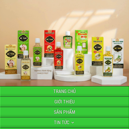
TRANG CHỦ
GIỚI THIỆU
SẢN PHẨM
TIN TỨC